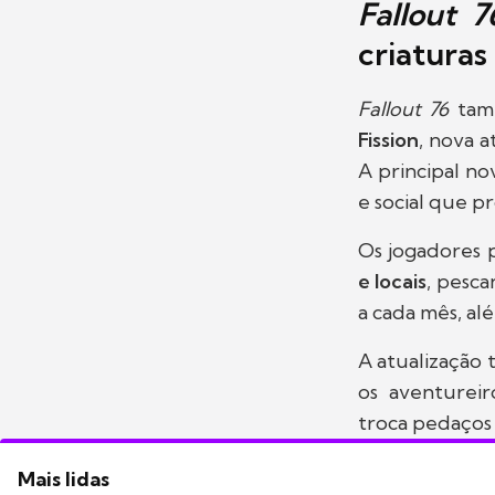
Fallout 7
criaturas
Fallout 76
tamb
Fission
, nova a
A principal n
e social que 
Os jogadores 
e locais
, pesc
a cada mês, al
A atualização 
os aventurei
troca pedaços 
Mais lidas