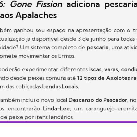
6: Gone Fission
adiciona pescari
 aos Apalaches
ém ganhou seu espaço na apresentação com o tr
tualização já disponível desde 3 de junho para todas 
ovidade? Um sistema completo de
pescaria
, uma ativ
promete movimentar os Ermos.
poderão experimentar diferentes
iscas, varas, cond
ando desde peixes comuns até
12 tipos de Axolotes ra
ém das cobiçadas
Lendas Locais
.
também inclui o novo local
Descanso do Pescador
, n
ros encontrarão
Linda-Lee
, um caranguejo-eremit
de peixe por itens lendários.