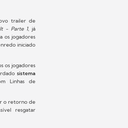
vo trailer de
t - Parte 1
, já
a os jogadores
nredo iniciado
os os jogadores
uardado
sistema
com Linhas de
ar o retorno de
ível resgatar