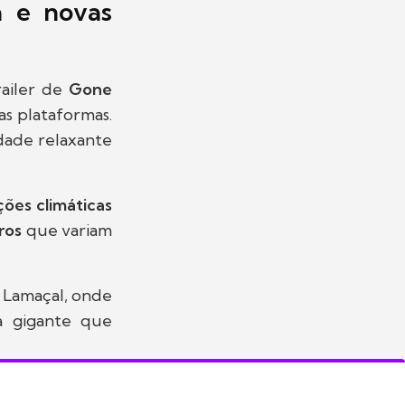
a e novas
ailer de
Gone
as plataformas.
idade relaxante
ições climáticas
ros
que variam
o Lamaçal, onde
a gigante que