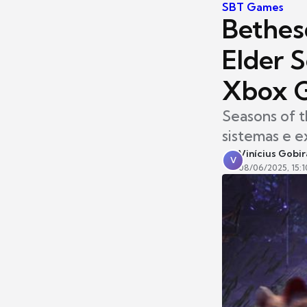
SBT Games
Bethes
Elder S
Xbox 
Seasons of t
sistemas e e
Vinícius Gobir
V
08/06/2025, 15:1