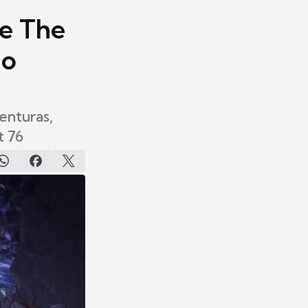
e The
no
enturas,
t 76