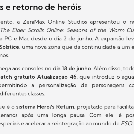
s e retorno de heróis
ento, a ZeniMax Online Studios apresentou o no
The Elder Scrolls Online: Seasons of the Worm Cul
ra PC e Mac desde o dia 2 de junho. A expansão lev
Solstice
, uma nova zona que dá continuidade a um e
nos.
ega aos consoles no dia
18 de junho
. Além disso, tod
atch gratuito Atualização 46
, que introduz o ag
permitindo a personalização de personagens 
diferentes classes.
ue é o
sistema Hero?s Return
, projetado para facilit
teranos após uma longa pausa. Com ele, é poss
speciais e acelerar a reintegração ao mundo de
ESO
.