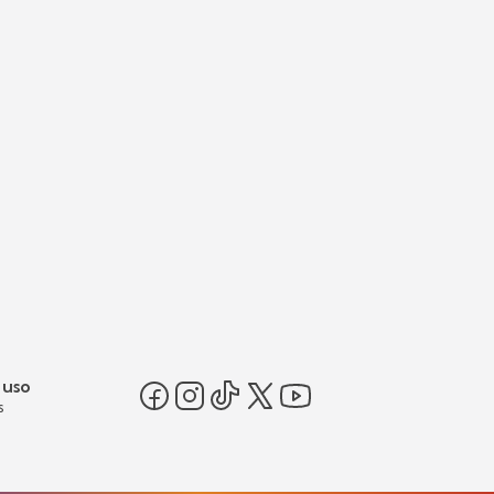
 uso
s