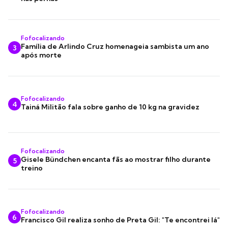
Fofocalizando
Família de Arlindo Cruz homenageia sambista um ano
3
após morte
Fofocalizando
4
Tainá Militão fala sobre ganho de 10 kg na gravidez
Fofocalizando
Gisele Bündchen encanta fãs ao mostrar filho durante
5
treino
Fofocalizando
6
Francisco Gil realiza sonho de Preta Gil: "Te encontrei lá"