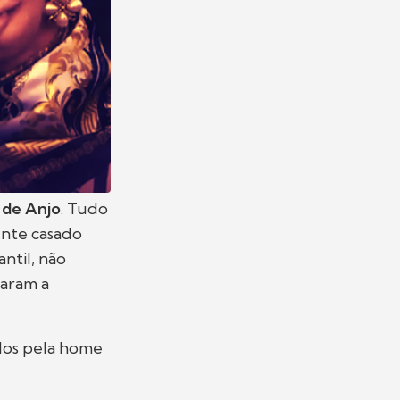
 de Anjo
. Tudo
nte casado
antil, não
garam a
dos pela home