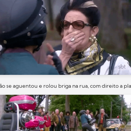
não se aguentou e rolou briga na rua, com direito a pl