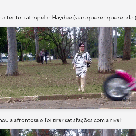
ana tentou atropelar Haydee (sem querer querendo!
 a afrontosa e foi tirar satisfações com a rival: