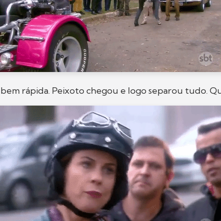
i bem rápida. Peixoto chegou e logo separou tudo. Q