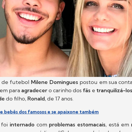
a de futebol
Milene Domingues
postou em sua cont
gem para
agradecer
o carinho dos
fãs
e
tranquilizá-lo
de
do filho,
Ronald
, de 17 anos.
 de bebês dos famosos e se apaixone também
foi
internado
com
problemas estomacais
, está em