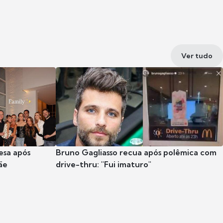
Ver tudo
esa após
Bruno Gagliasso recua após polêmica com
ãe
drive-thru: "Fui imaturo"