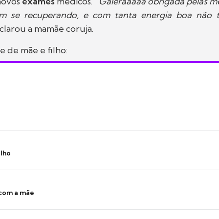
 novos
exames
médicos.
“Galeraaaaa obrigada pelas m
bem se recuperando, e com tanta energia boa não
eclarou a mamãe coruja.
e de mãe e filho:
ilho
 com a mãe