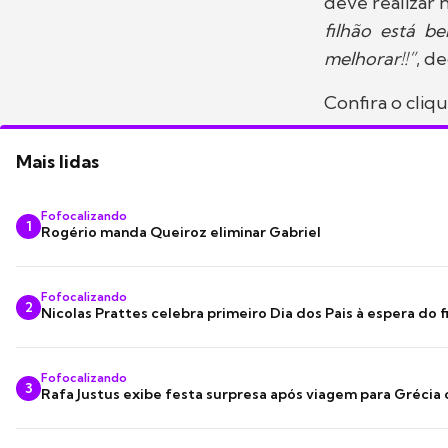
deve realizar
filhão está 
melhorar!!”
, d
Confira o cliqu
Mais lidas
Fofocalizando
1
Rogério manda Queiroz eliminar Gabriel
Fofocalizando
2
Nicolas Prattes celebra primeiro Dia dos Pais à espera do f
Fofocalizando
3
Rafa Justus exibe festa surpresa após viagem para Grécia