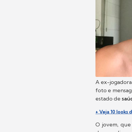
A ex-jogador
foto e mensa
estado de
saú
+ Veja 10 looks
O jovem, que 