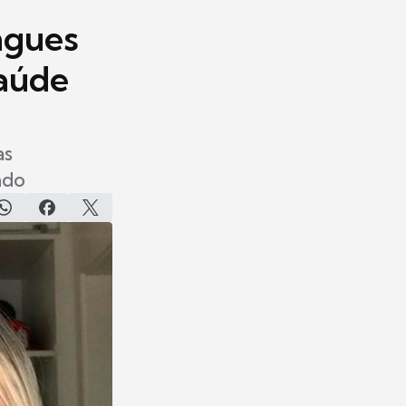
ngues
saúde
as
ndo