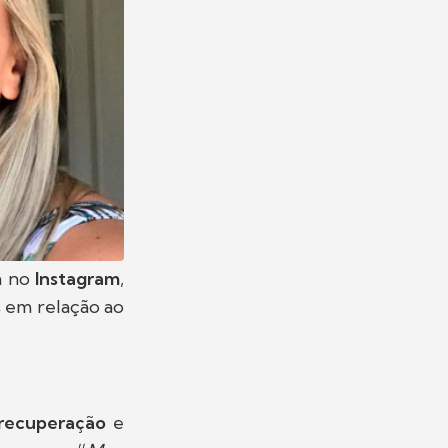
a no
Instagram
,
s
em relação ao
recuperação
e