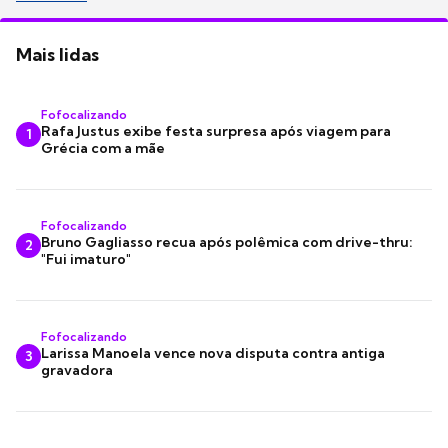
Mais lidas
Fofocalizando
Rafa Justus exibe festa surpresa após viagem para
1
Grécia com a mãe
Fofocalizando
Bruno Gagliasso recua após polêmica com drive-thru:
2
"Fui imaturo"
Fofocalizando
Larissa Manoela vence nova disputa contra antiga
3
gravadora