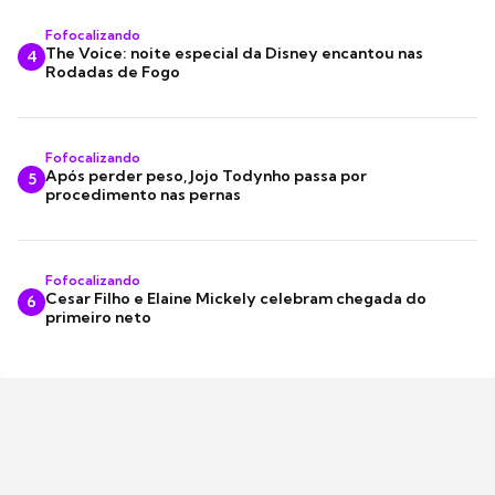
Fofocalizando
The Voice: noite especial da Disney encantou nas
4
Rodadas de Fogo
Fofocalizando
Após perder peso, Jojo Todynho passa por
5
procedimento nas pernas
Fofocalizando
Cesar Filho e Elaine Mickely celebram chegada do
6
primeiro neto