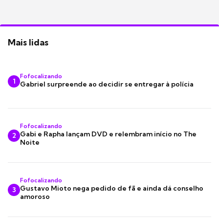
Mais lidas
Fofocalizando
1
Gabriel surpreende ao decidir se entregar à polícia
Fofocalizando
Gabi e Rapha lançam DVD e relembram início no The
2
Noite
Fofocalizando
Gustavo Mioto nega pedido de fã e ainda dá conselho
3
amoroso