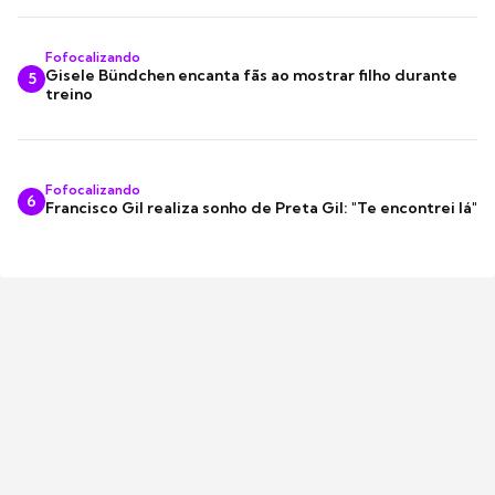
Fofocalizando
Gisele Bündchen encanta fãs ao mostrar filho durante
5
treino
Fofocalizando
6
Francisco Gil realiza sonho de Preta Gil: "Te encontrei lá"