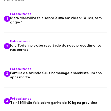
Fofocalizando
Mara Maravilha fala sobre Xuxa em vídeo: "Xuxu, tem
1
gogó?"
Fofocalizando
Jojo Todynho exibe resultado de novo procedimento
2
nas pernas
Fofocalizando
Família de Arlindo Cruz homenageia sambista um ano
3
após morte
Fofocalizando
4
Tainá Militão fala sobre ganho de 10 kg na gravidez