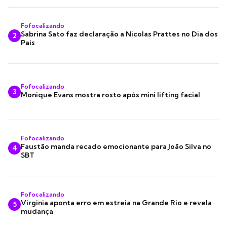
Fofocalizando
Sabrina Sato faz declaração a Nicolas Prattes no Dia dos
2
Pais
Fofocalizando
3
Monique Evans mostra rosto após mini lifting facial
Fofocalizando
Faustão manda recado emocionante para João Silva no
4
SBT
Fofocalizando
Virginia aponta erro em estreia na Grande Rio e revela
5
mudança