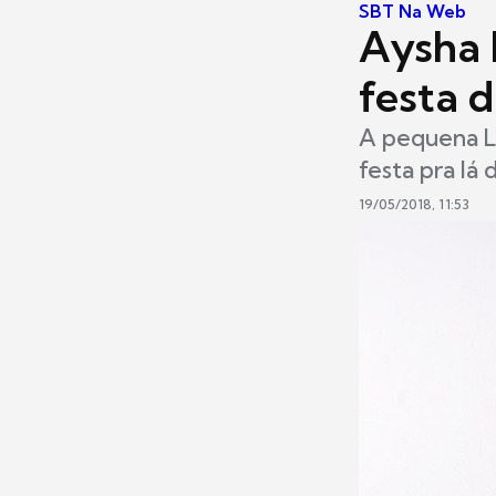
SBT Na Web
Aysha 
festa d
A pequena L
festa pra lá 
19/05/2018, 11:53