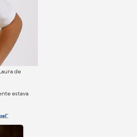
Laura de
cente estava
sel"