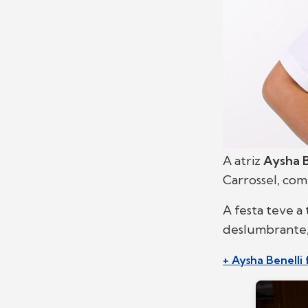
A atriz
Aysha B
Carrossel, com
A festa teve a
deslumbrante, 
+ Aysha Benelli