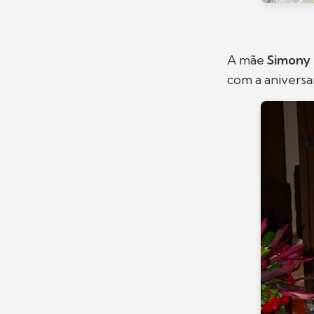
A mãe
Simony
com a aniversa