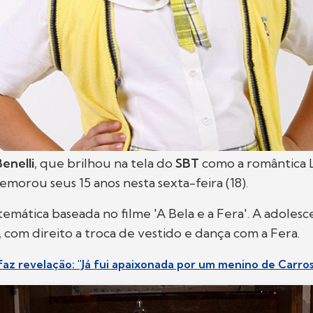
enelli
, que brilhou na tela do
SBT
como a romântica 
emorou seus 15 anos nesta sexta-feira (18).
 temática baseada no filme 'A Bela e a Fera'. A adoles
com direito a troca de vestido e dança com a Fera.
 faz revelação: "Já fui apaixonada por um menino de Carros