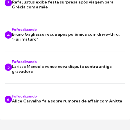
Rafa Justus exibe festa surpresa após viagem para
3
Grécia com a mãe
Fofocalizando
Bruno Gagliasso recua após polêmica com drive-thru:
4
"Fui imaturo"
Fofocalizando
Larissa Manoela vence nova disputa contra antiga
5
gravadora
Fofocalizando
6
Alice Carvalho fala sobre rumores de affair com Anitta