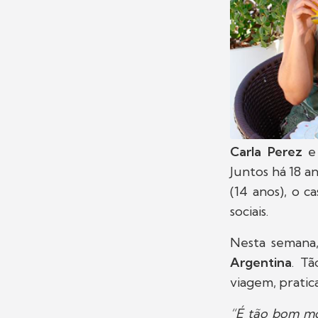
Carla Perez
Juntos há 18 an
(14 anos), o c
sociais.
Nesta semana
Argentina
. Tã
viagem, prati
“É tão bom mor