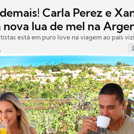
 demais! Carla Perez e X
 nova lua de mel na Arge
rtistas está em puro love na viagem ao país vi
5