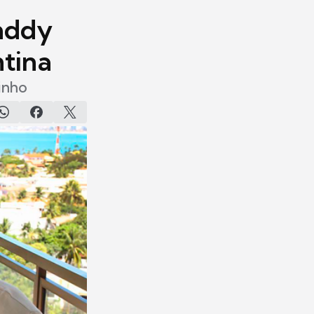
anddy
ntina
zinho