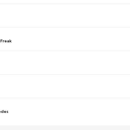
 Freak
edes