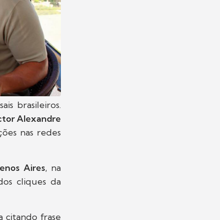
s brasileiros.
ctor Alexandre
ações nas redes
enos Aires
, na
dos cliques da
ra citando frase