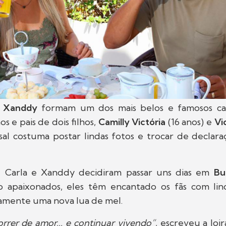
e
Xanddy
formam um dos mais belos e famosos casai
os e pais de dois filhos,
Camilly Victória
(16 anos) e
Vi
asal costuma postar lindas fotos e trocar de declar
, Carla e Xanddy decidiram passar uns dias em
Bu
o apaixonados, eles têm encantado os fãs com lin
camente uma nova lua de mel.
rer de amor... e continuar vivendo”
, escreveu a loi