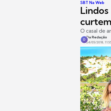
SBT Na Web
Lindos
curtem
O casal de a
Da Redação
D
24/05/2018, 11:5