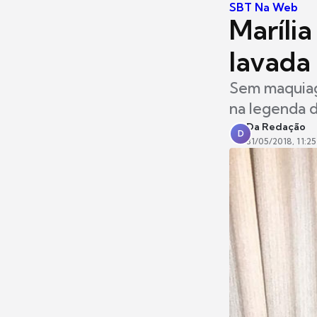
SBT Na Web
Maríli
lavada
Sem maquiage
na legenda d
Da Redação
D
31/05/2018, 11:25