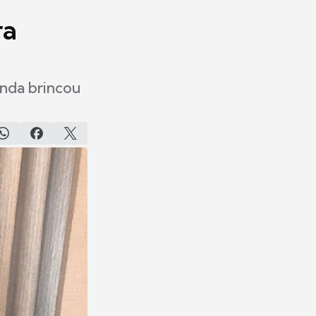
ra
inda brincou