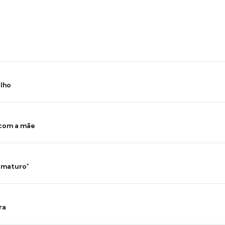
ilho
 com a mãe
 imaturo"
ra