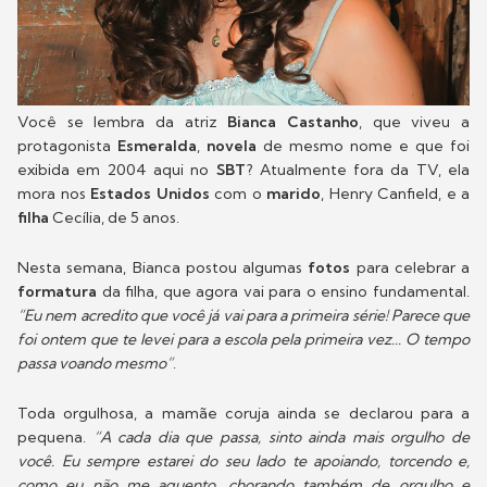
Você se lembra da atriz
Bianca Castanho
, que viveu a
protagonista
Esmeralda
,
novela
de mesmo nome e que foi
exibida em 2004 aqui no
SBT
? Atualmente fora da TV, ela
mora nos
Estados Unidos
com o
marido
, Henry Canfield, e a
filha
Cecília, de 5 anos.
Nesta semana, Bianca postou algumas
fotos
para celebrar a
formatura
da filha, que agora vai para o ensino fundamental.
“Eu nem acredito que você já vai para a primeira série! Parece que
foi ontem que te levei para a escola pela primeira vez... O tempo
passa voando mesmo”
.
Toda orgulhosa, a mamãe coruja ainda se declarou para a
pequena.
“A cada dia que passa, sinto ainda mais orgulho de
você. Eu sempre estarei do seu lado te apoiando, torcendo e,
como eu não me aguento, chorando também de orgulho e