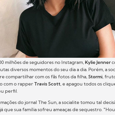
00 milhões de seguidores no Instagram,
Kylie Jenner
c
utas diversos momentos do seu dia a dia. Porém, a so
re compartilhar com os fãs fotos da filha,
Stormi
, frut
o com o rapper
Travis Scott
, e apagou todos os cliqu
 perfil.
ações do jornal The Sun, a socialite tomou tal deci
já que sua família sofreu ameaças de sequestro. "H