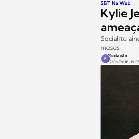
SBT Na Web
Kylie J
ameaça
Socialite ai
meses
Redação
R
12/06/2018, 19:0