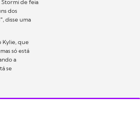
Stormi de feia
uns dos
", disse uma
 Kylie, que
 mas só está
cando a
tá se