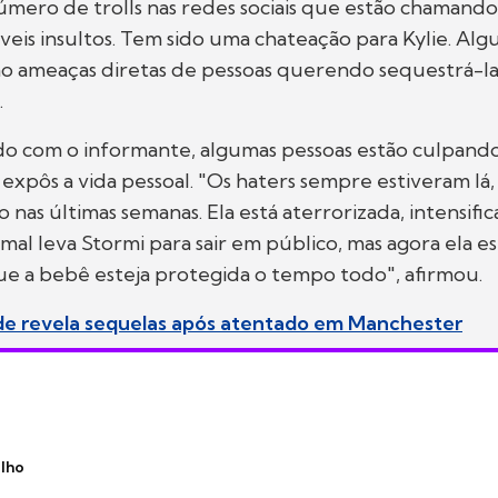
ero de trolls nas redes sociais que estão chamando 
íveis insultos. Tem sido uma chateação para Kylie. Alg
o ameaças diretas de pessoas querendo sequestrá-la
.
o com o informante, algumas pessoas estão culpando
xpôs a vida pessoal. "Os haters sempre estiveram lá,
 nas últimas semanas. Ela está aterrorizada, intensifi
mal leva Stormi para sair em público, mas agora ela es
ue a bebê esteja protegida o tempo todo", afirmou.
de revela sequelas após atentado em Manchester
ilho