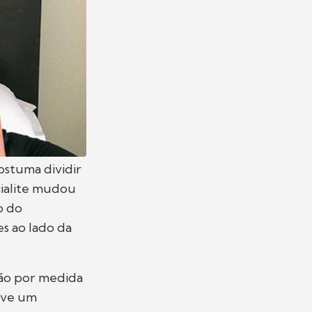
ostuma dividir
cialite mudou
o do
es ao lado da
são por medida
ouve um