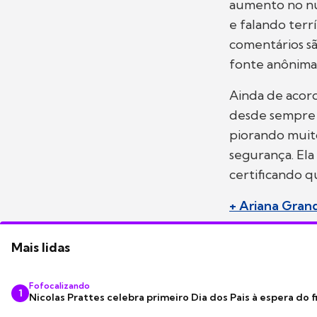
aumento no núm
e falando terr
comentários sã
fonte anônima
Ainda de acord
desde sempre e
piorando muito
segurança. Ela 
certificando q
+ Ariana Gran
Mais lidas
Fofocalizando
1
Nicolas Prattes celebra primeiro Dia dos Pais à espera do f