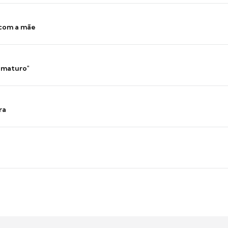
 com a mãe
 imaturo"
ra