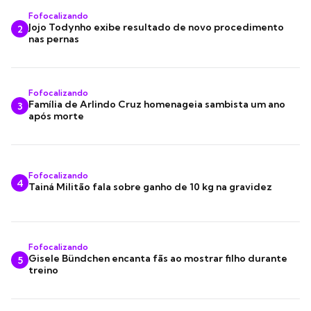
Fofocalizando
Jojo Todynho exibe resultado de novo procedimento
2
nas pernas
Fofocalizando
Família de Arlindo Cruz homenageia sambista um ano
3
após morte
Fofocalizando
4
Tainá Militão fala sobre ganho de 10 kg na gravidez
Fofocalizando
Gisele Bündchen encanta fãs ao mostrar filho durante
5
treino