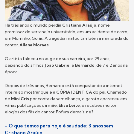
Há três anos o mundo perdia
Cristiano Araújo
, nome
promissor do sertanejo universitário, em um acidente de carro,
em Morrinho, Goiás. A tragédia matou também a namorada do
cantor,
Allana Moraes
.
O artista faleceu no auge de sua carreira, aos 29 anos,
deixando dois filhos:
João Gabriel
e
Bernardo
, de 7 e 2 anos na
época.
Depois de três anos, Bernardo está conquistando a internet
inteira ao mostrar que é a
CÓPIA IDÊNTICA
do pai. Chamado
de
Mini Cris
por conta da semelhança, o garoto apareceu em
várias publicações da mãe,
Elisa Leite
, e recebeu muitos
elogios dos fãs do cantor. Fofura demais, né?
+ O que temos para hoje é saudade: 3 anos sem
Cristiano Araújo