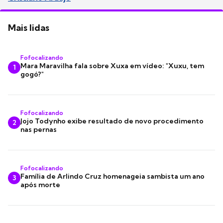
Mais lidas
Fofocalizando
Mara Maravilha fala sobre Xuxa em vídeo: "Xuxu, tem
1
gogó?"
Fofocalizando
Jojo Todynho exibe resultado de novo procedimento
2
nas pernas
Fofocalizando
Família de Arlindo Cruz homenageia sambista um ano
3
após morte