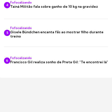
Fofocalizando
4
Tainá Militão fala sobre ganho de 10 kg na gravidez
Fofocalizando
Gisele Bündchen encanta fãs ao mostrar filho durante
5
treino
Fofocalizando
6
Francisco Gil realiza sonho de Preta Gil: "Te encontrei lá"