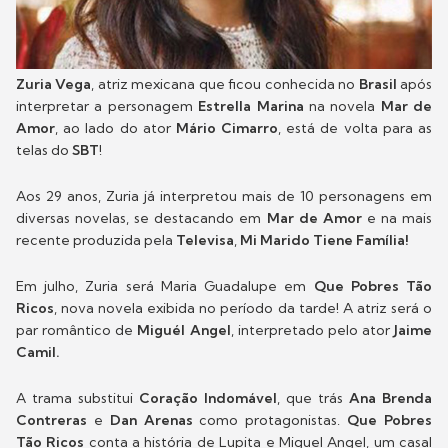
Zuria Vega
, atriz mexicana que ficou conhecida no
Brasil
após
interpretar a personagem
Estrella Marina
na novela
Mar de
Amor
, ao lado do ator
Mário Cimarro
, está de volta para as
telas do
SBT
!
Aos 29 anos, Zuria já interpretou mais de 10 personagens em
diversas novelas, se destacando em
Mar de Amor
e na mais
recente produzida pela
Televisa
,
Mi Marido Tiene Família!
Em julho, Zuria será Maria Guadalupe em
Que Pobres Tão
Ricos
, nova novela exibida no período da tarde! A atriz será o
par romântico de
Miguél Angel
, interpretado pelo ator
Jaime
Camil.
A trama substitui
Coração Indomável
, que trás
Ana Brenda
Contreras
e
Dan Arenas
como protagonistas.
Que Pobres
Tão Ricos
conta a história de Lupita e Miguel Angel, um casal