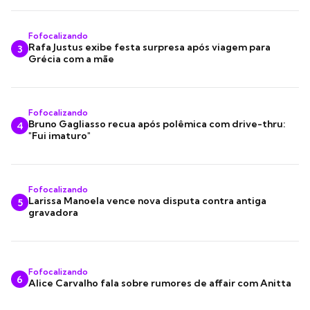
Fofocalizando
Rafa Justus exibe festa surpresa após viagem para
3
Grécia com a mãe
Fofocalizando
Bruno Gagliasso recua após polêmica com drive-thru:
4
"Fui imaturo"
Fofocalizando
Larissa Manoela vence nova disputa contra antiga
5
gravadora
Fofocalizando
6
Alice Carvalho fala sobre rumores de affair com Anitta