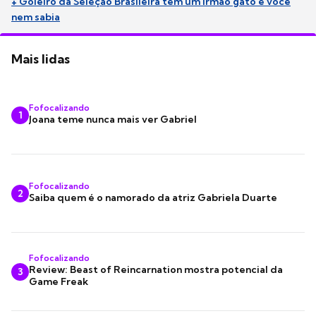
+ Goleiro da Seleção Brasileira tem um irmão gato e você
nem sabia
Mais lidas
Fofocalizando
1
Joana teme nunca mais ver Gabriel
Fofocalizando
2
Saiba quem é o namorado da atriz Gabriela Duarte
Fofocalizando
Review: Beast of Reincarnation mostra potencial da
3
Game Freak