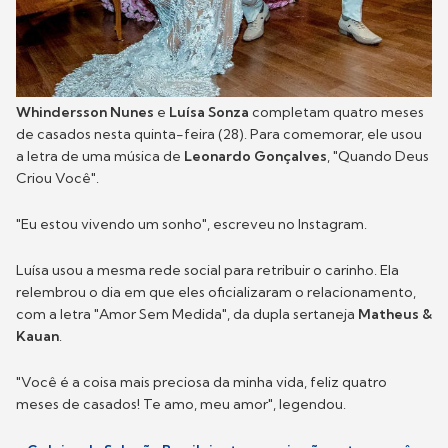
Whindersson Nunes
e
Luísa Sonza
completam quatro meses
de casados nesta quinta-feira (28). Para comemorar, ele usou
a letra de uma música de
Leonardo Gonçalves
, "Quando Deus
Criou Você".
"Eu estou vivendo um sonho", escreveu no Instagram.
Luísa usou a mesma rede social para retribuir o carinho. Ela
relembrou o dia em que eles oficializaram o relacionamento,
com a letra "Amor Sem Medida", da dupla sertaneja
Matheus &
Kauan
.
"Você é a coisa mais preciosa da minha vida, feliz quatro
meses de casados! Te amo, meu amor", legendou.