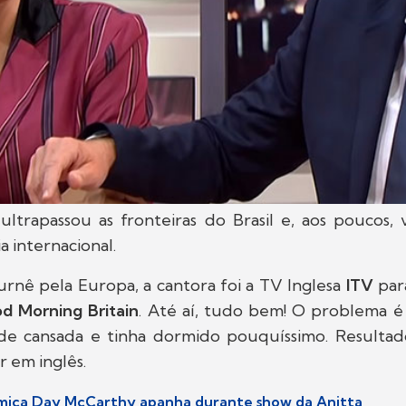
á ultrapassou as fronteiras do Brasil e, aos poucos
a internacional.
urnê pela Europa, a cantora foi a TV Inglesa
ITV
para
d Morning Britain
. Até aí, tudo bem! O problema é
 de cansada e tinha dormido pouquíssimo. Resulta
ar em inglês.
lêmica Day McCarthy apanha durante show da Anitta