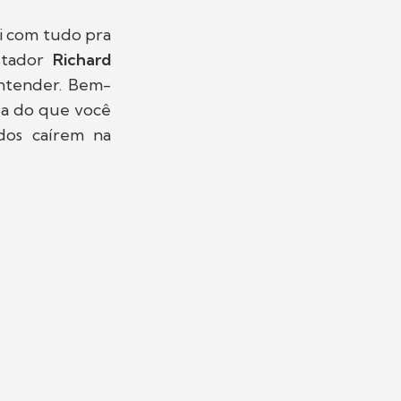
i com tudo pra
stador
Richard
entender. Bem-
da do que você
odos caírem na