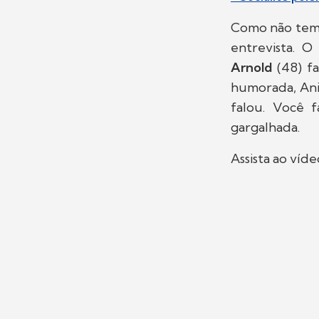
Como não tem 
entrevista. 
Arnold
(48) fa
humorada, Ani
falou. Você f
gargalhada.
Assista ao víd