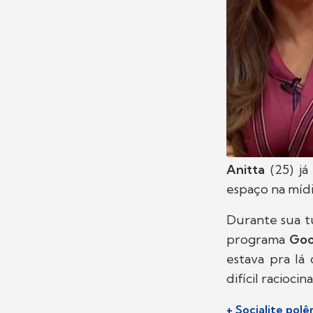
Anitta
(25) j
espaço na mídi
Durante sua t
programa
Goo
estava pra lá
difícil raciocin
+ Socialite po