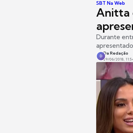
SBT Na Web
Anitta
aprese
Durante entr
apresentador
Da Redação
D
29/06/2018, 11:5