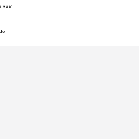
a Rua"
nde