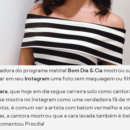
adora do programa matinal
Bom Dia & Cia
mostrou su
tar em seu
Instagram
uma foto sem maquiagem ou filt
tara
, que hoje em dia segue carreira solo como cantor
 se mostra no Instagram como uma verdadeira fã de 
otos, é comum ver a artista com batom vermelho e s
as, a cantora mostrou que a cara lavada também é be
comentou Priscilla!