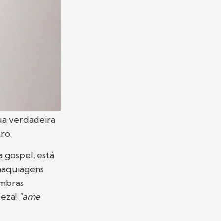
a verdadeira
ro.
a gospel, está
maquiagens
ombras
leza!
"ame