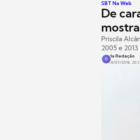
SBT Na Web
De cara
mostra
Priscila Alc
2005 e 2013 
da Redação
D
14/07/2018, 20:2