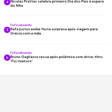
Nicolas Prattes celebra primeiro Dia dos Pais à espera
4
do filho
Fofocalizando
Rafa Justus exibe festa surpresa após viagem para
5
Grécia com a mãe
Fofocalizando
Bruno Gagliasso recua após polêmica com drive-thru:
6
"Fui imaturo"