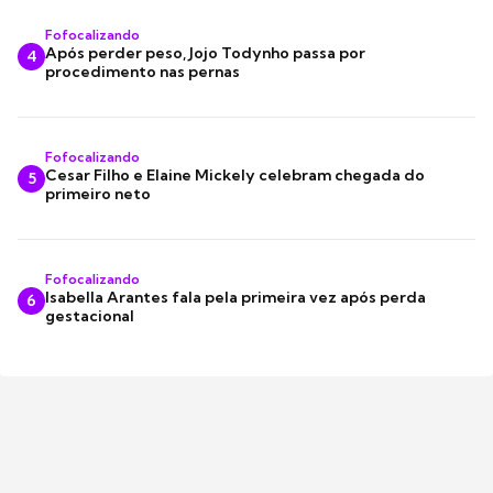
Fofocalizando
Após perder peso, Jojo Todynho passa por
4
procedimento nas pernas
Fofocalizando
Cesar Filho e Elaine Mickely celebram chegada do
5
primeiro neto
Fofocalizando
Isabella Arantes fala pela primeira vez após perda
6
gestacional