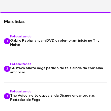
Mais lidas
Fofocalizando
Gabi e Rapha lançam DVD e relembram início no The
1
Noite
Fofocalizando
Gustavo Mioto nega pedido de fã e ainda dá conselho
2
amoroso
Fofocalizando
The Voice: noite especial da Disney encantou nas
3
Rodadas de Fogo