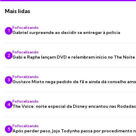
Mais lidas
Fofocalizando
1
Gabriel surpreende ao decidir se entregar à polícia
Fofocalizando
2
Gabi e Rapha lançam DVD e relembram início no The Noite
Fofocalizando
3
Gustavo Mioto nega pedido de fã e ainda dá conselho am
Fofocalizando
4
The Voice: noite especial da Disney encantou nas Rodada
Fofocalizando
5
Após perder peso, Jojo Todynho passa por procedimento n