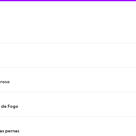
oroso
s de Fogo
as pernas