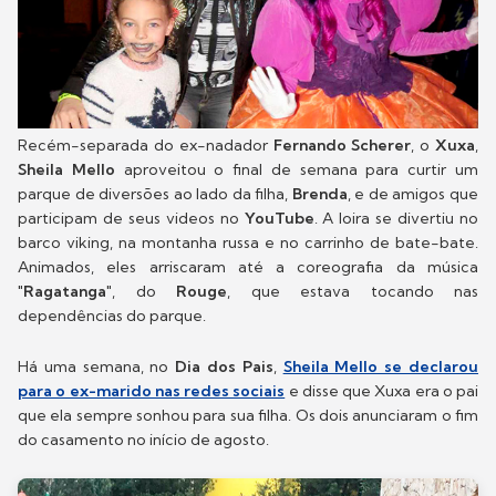
Recém-separada do ex-nadador
Fernando Scherer
, o
Xuxa
,
Sheila Mello
aproveitou o final de semana para curtir um
parque de diversões ao lado da filha,
Brenda
, e de amigos que
participam de seus videos no
YouTube
. A loira se divertiu no
barco viking, na montanha russa e no carrinho de bate-bate.
Animados, eles arriscaram até a coreografia da música
"
Ragatanga
", do
Rouge
, que estava tocando nas
dependências do parque.
Há uma semana, no
Dia dos Pais
,
Sheila Mello se declarou
para o ex-marido nas redes sociais
e disse que Xuxa era o pai
que ela sempre sonhou para sua filha. Os dois anunciaram o fim
do casamento no início de agosto.