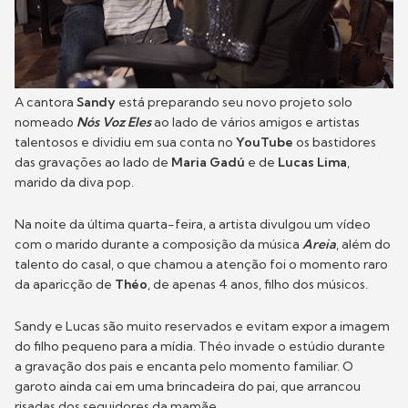
A cantora
Sandy
está preparando seu novo projeto solo
nomeado
Nós Voz Eles
ao lado de vários amigos e artistas
talentosos e dividiu em sua conta no
YouTube
os bastidores
das gravações ao lado de
Maria Gadú
e de
Lucas Lima
,
marido da diva pop.
Na noite da última quarta-feira, a artista divulgou um vídeo
com o marido durante a composição da música
Areia
, além do
talento do casal, o que chamou a atenção foi o momento raro
da aparicção de
Théo
, de apenas 4 anos, filho dos músicos.
Sandy e Lucas são muito reservados e evitam expor a imagem
do filho pequeno para a mídia. Théo invade o estúdio durante
a gravação dos pais e encanta pelo momento familiar. O
garoto ainda cai em uma brincadeira do pai, que arrancou
risadas dos seguidores da mamãe.