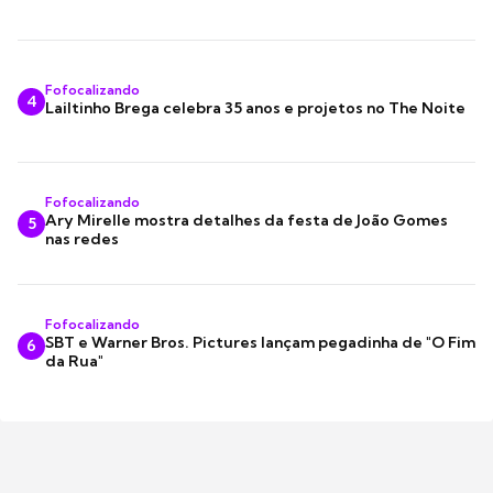
Fofocalizando
4
Lailtinho Brega celebra 35 anos e projetos no The Noite
Fofocalizando
Ary Mirelle mostra detalhes da festa de João Gomes
5
nas redes
Fofocalizando
SBT e Warner Bros. Pictures lançam pegadinha de "O Fim
6
da Rua"