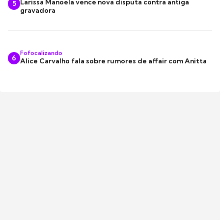
Larissa Manoela vence nova disputa contra antiga
5
gravadora
Fofocalizando
6
Alice Carvalho fala sobre rumores de affair com Anitta