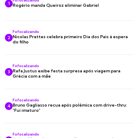
Fofocalizando
1
Rogério manda Queiroz eliminar Gabriel
Fofocalizando
Nicolas Prattes celebra primeiro Dia dos Pais à espera
2
do filho
Fofocalizando
Rafa Justus exibe festa surpresa após viagem para
3
Grécia com a mãe
Fofocalizando
Bruno Gagliasso recua após polêmica com drive-thru:
4
"Fui imaturo"
Fofocalizando