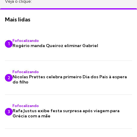
Veja o clique:
Mais lidas
Fofocalizando
1
Rogério manda Queiroz eliminar Gabriel
Fofocalizando
Nicolas Prattes celebra primeiro Dia dos Pais à espera
2
do filho
Fofocalizando
Rafa Justus exibe festa surpresa após viagem para
3
Grécia com a mãe