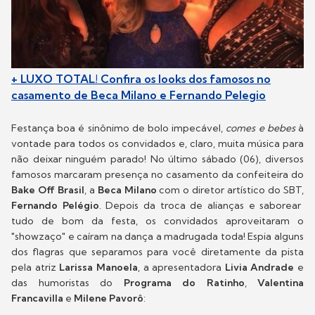
+ LUXO TOTAL! Confira os looks dos famosos no
casamento de Beca Milano e Fernando Pelegio
Festança boa é sinônimo de bolo impecável,
comes e bebes
à
vontade para todos os convidados e, claro, muita música para
não deixar ninguém parado! No último sábado (06), diversos
famosos marcaram presença no casamento da confeiteira do
Bake Off Brasil
, a
Beca Milano
com o diretor artístico do SBT,
Fernando Pelégio
. Depois da troca de alianças e saborear
tudo de bom da festa, os convidados aproveitaram o
"showzaço" e caíram na
dança a madrugada toda! Espia alguns
dos flagras que separamos para você diretamente da pista
pela atriz
Larissa Manoela
, a apresentadora
Livia Andrade
e
das humoristas do
Programa do Ratinho
,
V
alentina
Francavilla
e
Milene Pavorô
: