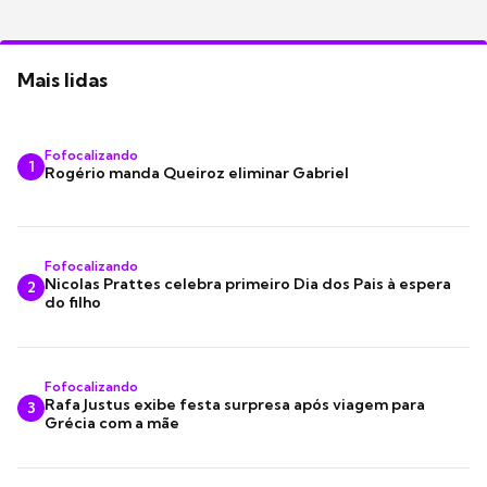
Mais lidas
Fofocalizando
1
Rogério manda Queiroz eliminar Gabriel
Fofocalizando
Nicolas Prattes celebra primeiro Dia dos Pais à espera
2
do filho
Fofocalizando
Rafa Justus exibe festa surpresa após viagem para
3
Grécia com a mãe