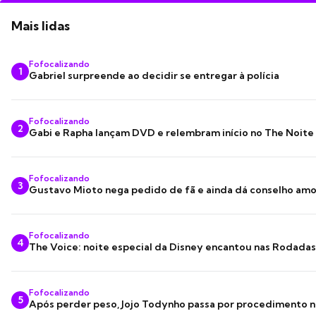
Mais lidas
Fofocalizando
1
Gabriel surpreende ao decidir se entregar à polícia
Fofocalizando
2
Gabi e Rapha lançam DVD e relembram início no The Noite
Fofocalizando
3
Gustavo Mioto nega pedido de fã e ainda dá conselho am
Fofocalizando
4
The Voice: noite especial da Disney encantou nas Rodada
Fofocalizando
5
Após perder peso, Jojo Todynho passa por procedimento n