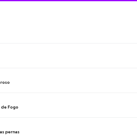
oroso
s de Fogo
as pernas