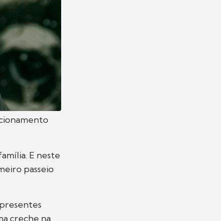
lacionamento
mília. E neste
imeiro passeio
 presentes
ma creche na