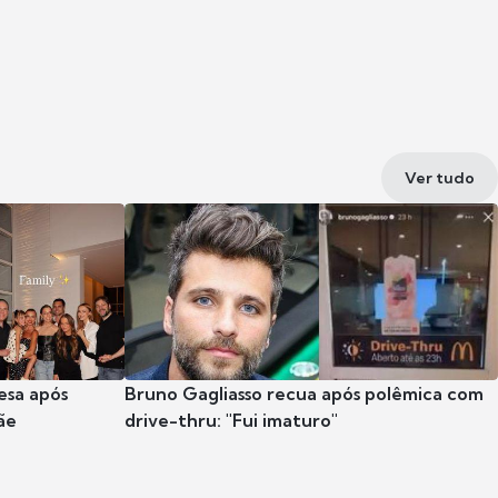
Ver tudo
esa após
Bruno Gagliasso recua após polêmica com
ãe
drive-thru: "Fui imaturo"