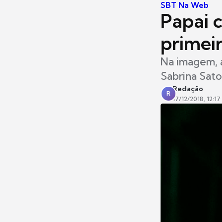
SBT Na Web
Papai 
primei
Na imagem, 
Sabrina Sato
Redação
R
17/12/2018, 12:17