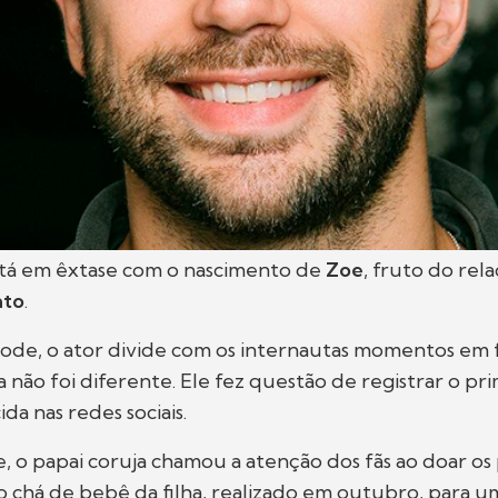
tá em êxtase com o nascimento de
Zoe
, fruto do re
ato
.
de, o ator divide com os internautas momentos em fa
a não foi diferente. Ele fez questão de registrar o pr
da nas redes sociais.
 o papai coruja chamou a atenção dos fãs ao doar os
 chá de bebê da filha, realizado em outubro, para u