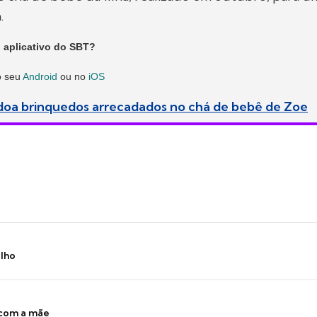
.
 aplicativo do SBT?
o seu
Android
ou no
iOS
doa brinquedos arrecadados no chá de bebê de Zoe
ilho
 com a mãe