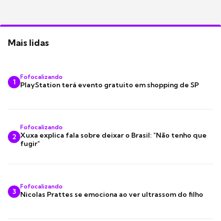
Mais lidas
Fofocalizando
1
PlayStation terá evento gratuito em shopping de SP
Fofocalizando
Xuxa explica fala sobre deixar o Brasil: "Não tenho que
2
fugir"
Fofocalizando
3
Nicolas Prattes se emociona ao ver ultrassom do filho