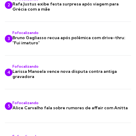
Rafa Justus exibe festa surpresa após viagem para
2
Grécia com a mãe
Fofocalizando
Bruno Gagliasso recua após polêmica com drive-thru:
3
"Fui imaturo"
Fofocalizando
Larissa Manoela vence nova disputa contra antiga
4
gravadora
Fofocalizando
5
Alice Carvalho fala sobre rumores de affair com Anitta