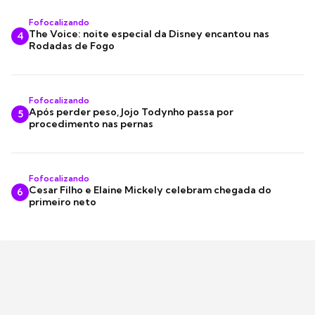
Fofocalizando
The Voice: noite especial da Disney encantou nas
4
Rodadas de Fogo
Fofocalizando
Após perder peso, Jojo Todynho passa por
5
procedimento nas pernas
Fofocalizando
Cesar Filho e Elaine Mickely celebram chegada do
6
primeiro neto