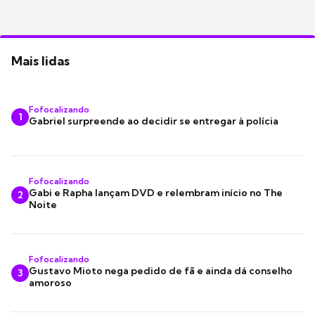
Mais lidas
Fofocalizando
1
Gabriel surpreende ao decidir se entregar à polícia
Fofocalizando
Gabi e Rapha lançam DVD e relembram início no The
2
Noite
Fofocalizando
Gustavo Mioto nega pedido de fã e ainda dá conselho
3
amoroso