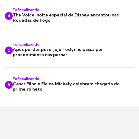
Fofocalizando
The Voice: noite especial da Disney encantou nas
4
Rodadas de Fogo
Fofocalizando
Após perder peso, Jojo Todynho passa por
5
procedimento nas pernas
Fofocalizando
Cesar Filho e Elaine Mickely celebram chegada do
6
primeiro neto