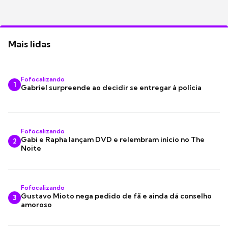
Mais lidas
Fofocalizando
1
Gabriel surpreende ao decidir se entregar à polícia
Fofocalizando
Gabi e Rapha lançam DVD e relembram início no The
2
Noite
Fofocalizando
Gustavo Mioto nega pedido de fã e ainda dá conselho
3
amoroso