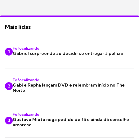
Mais lidas
Fofocalizando
1
Gabriel surpreende ao decidir se entregar à polícia
Fofocalizando
Gabi e Rapha lançam DVD e relembram início no The
2
Noite
Fofocalizando
Gustavo Mioto nega pedido de fã e ainda dá conselho
3
amoroso