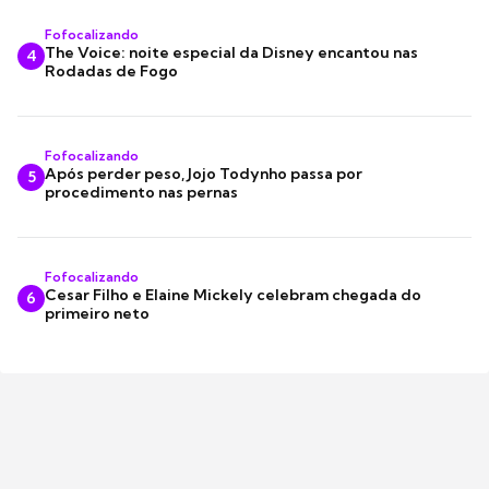
Fofocalizando
The Voice: noite especial da Disney encantou nas
4
Rodadas de Fogo
Fofocalizando
Após perder peso, Jojo Todynho passa por
5
procedimento nas pernas
Fofocalizando
Cesar Filho e Elaine Mickely celebram chegada do
6
primeiro neto