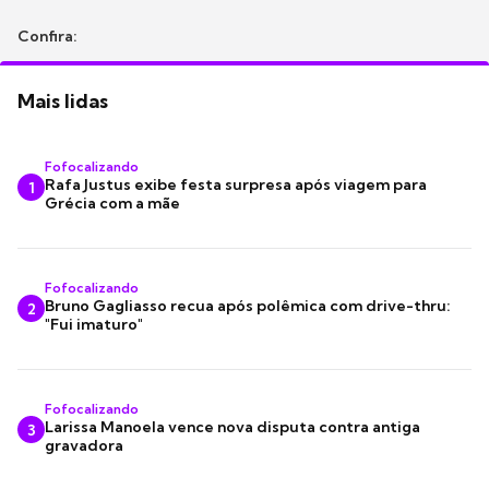
Confira:
Mais lidas
Fofocalizando
Rafa Justus exibe festa surpresa após viagem para
1
Grécia com a mãe
Fofocalizando
Bruno Gagliasso recua após polêmica com drive-thru:
2
"Fui imaturo"
Fofocalizando
Larissa Manoela vence nova disputa contra antiga
3
gravadora