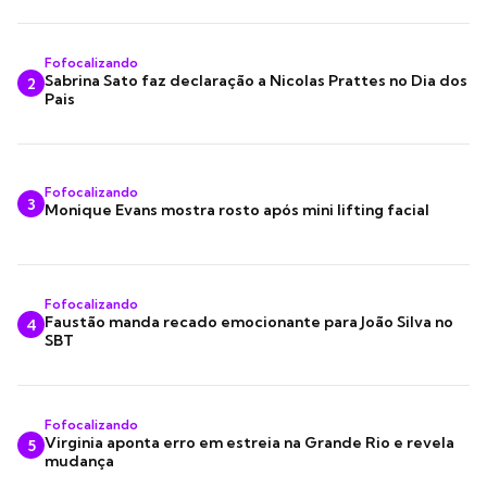
Fofocalizando
Sabrina Sato faz declaração a Nicolas Prattes no Dia dos
2
Pais
Fofocalizando
3
Monique Evans mostra rosto após mini lifting facial
Fofocalizando
Faustão manda recado emocionante para João Silva no
4
SBT
Fofocalizando
Virginia aponta erro em estreia na Grande Rio e revela
5
mudança