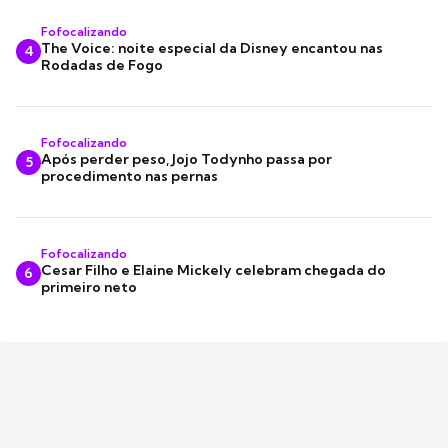
Fofocalizando
The Voice: noite especial da Disney encantou nas
4
Rodadas de Fogo
Fofocalizando
Após perder peso, Jojo Todynho passa por
5
procedimento nas pernas
Fofocalizando
Cesar Filho e Elaine Mickely celebram chegada do
6
primeiro neto