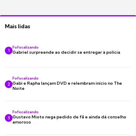
Mais lidas
Fofocalizando
1
Gabriel surpreende ao decidir se entregar à polícia
Fofocalizando
Gabi e Rapha lançam DVD e relembram início no The
2
Noite
Fofocalizando
Gustavo Mioto nega pedido de fã e ainda dá conselho
3
amoroso