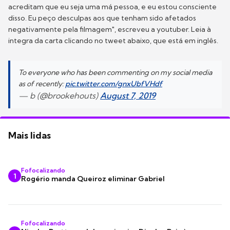
acreditam que eu seja uma má pessoa, e eu estou consciente
disso. Eu peço desculpas aos que tenham sido afetados
negativamente pela filmagem", escreveu a youtuber. Leia à
integra da carta clicando no tweet abaixo, que está em inglês.
To everyone who has been commenting on my social media
as of recently:
pic.twitter.com/gnxUbfVHdf
— b (@brookehouts)
August 7, 2019
Mais lidas
Fofocalizando
1
Rogério manda Queiroz eliminar Gabriel
Fofocalizando