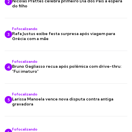
Nicolas Prattes celebra primeiro Dia dos Pais à espera
2
do filho
Fofocalizando
Rafa Justus exibe festa surpresa após viagem para
3
Grécia com a mãe
Fofocalizando
Bruno Gagliasso recua após polêmica com drive-thru:
4
"Fui imaturo"
Fofocalizando
Larissa Manoela vence nova disputa contra antiga
5
gravadora
Fofocalizando