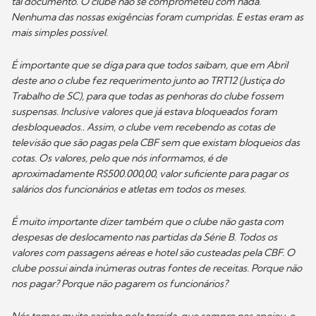
tal documento. O clube não se comprometeu com nada.
Nenhuma das nossas exigências foram cumpridas. E estas eram as
mais simples possível.
É importante que se diga para que todos saibam, que em Abril
deste ano o clube fez requerimento junto ao TRT12 (Justiça do
Trabalho de SC), para que todas as penhoras do clube fossem
suspensas. Inclusive valores que já estava bloqueados foram
desbloqueados.. Assim, o clube vem recebendo as cotas de
televisão que são pagas pela CBF sem que existam bloqueios das
cotas. Os valores, pelo que nós informamos, é de
aproximadamente R$500.000,00, valor suficiente para pagar os
salários dos funcionários e atletas em todos os meses.
É muito importante dizer também que o clube não gasta com
despesas de deslocamento nas partidas da Série B. Todos os
valores com passagens aéreas e hotel são custeadas pela CBF. O
clube possui ainda inúmeras outras fontes de receitas. Porque não
nos pagar? Porque não pagarem os funcionários?
Nós temos muito carinho pela torcida, que sempre nos apoiou, e