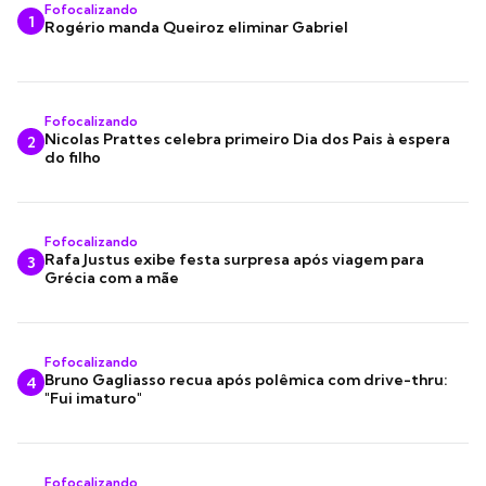
Fofocalizando
1
Rogério manda Queiroz eliminar Gabriel
Fofocalizando
Nicolas Prattes celebra primeiro Dia dos Pais à espera
2
do filho
Fofocalizando
Rafa Justus exibe festa surpresa após viagem para
3
Grécia com a mãe
Fofocalizando
Bruno Gagliasso recua após polêmica com drive-thru:
4
"Fui imaturo"
Fofocalizando