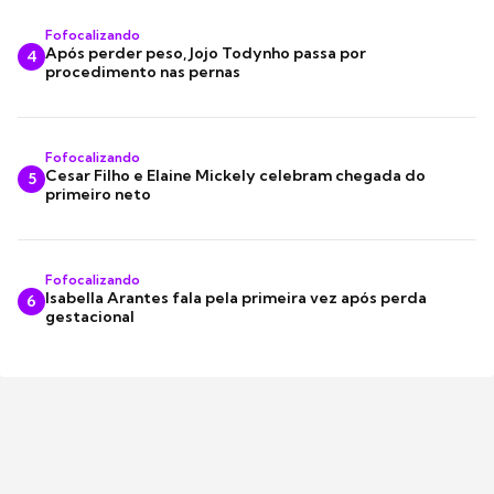
Fofocalizando
Após perder peso, Jojo Todynho passa por
4
procedimento nas pernas
Fofocalizando
Cesar Filho e Elaine Mickely celebram chegada do
5
primeiro neto
Fofocalizando
Isabella Arantes fala pela primeira vez após perda
6
gestacional