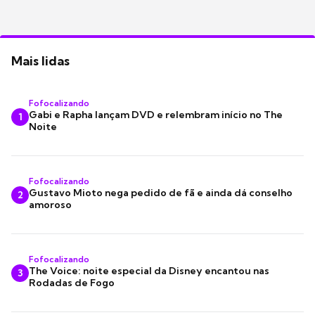
Mais lidas
Fofocalizando
Gabi e Rapha lançam DVD e relembram início no The
1
Noite
Fofocalizando
Gustavo Mioto nega pedido de fã e ainda dá conselho
2
amoroso
Fofocalizando
The Voice: noite especial da Disney encantou nas
3
Rodadas de Fogo