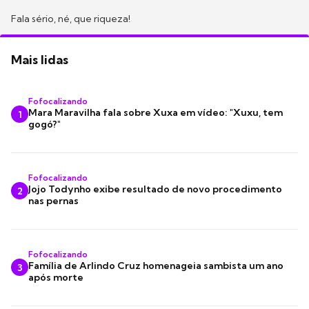
Fala sério, né, que riqueza!
Mais lidas
Fofocalizando
Mara Maravilha fala sobre Xuxa em vídeo: "Xuxu, tem
1
gogó?"
Fofocalizando
Jojo Todynho exibe resultado de novo procedimento
2
nas pernas
Fofocalizando
Família de Arlindo Cruz homenageia sambista um ano
3
após morte