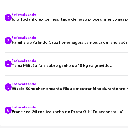
Fofocalizando
2
Jojo Todynho exibe resultado de novo procedimento nas p
Fofocalizando
3
Família de Arlindo Cruz homenageia sambista um ano apó
Fofocalizando
4
Tainá Militão fala sobre ganho de 10 kg na gravidez
Fofocalizando
5
Gisele Bündchen encanta fãs ao mostrar filho durante trei
Fofocalizando
6
Francisco Gil realiza sonho de Preta Gil: "Te encontrei lá"