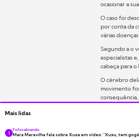
ocasionar a su
O caso foi des
por conta da c
várias doenças
Segundo a o ve
especialistas e
cabeça para o
O cérebro dela
movimento for
consequência, 
Mais lidas
Fofocalizando
1
Mara Maravilha fala sobre Xuxa em vídeo: "Xuxu, tem gogó