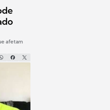
ode
lado
que afetam