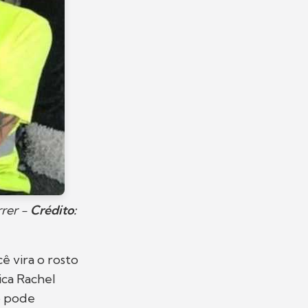
rrer -
Crédito:
 vira o rosto
ica Rachel
do pode