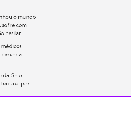
ganhou o mundo
, sofre com
 basilar.
m médicos
ar mexer a
rda. Se o
terna e, por