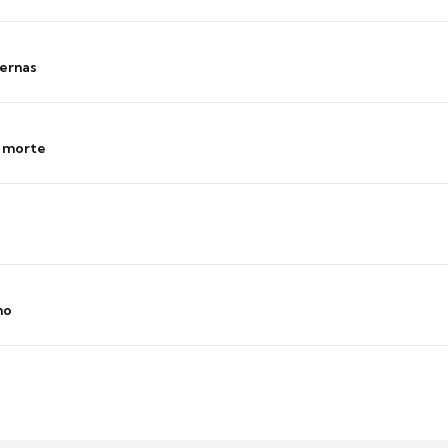
ernas
s morte
no