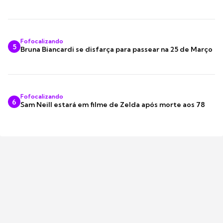
Fofocalizando
5
Bruna Biancardi se disfarça para passear na 25 de Março
Fofocalizando
6
Sam Neill estará em filme de Zelda após morte aos 78