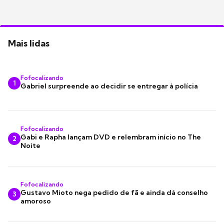
Mais lidas
Fofocalizando
1
Gabriel surpreende ao decidir se entregar à polícia
Fofocalizando
Gabi e Rapha lançam DVD e relembram início no The
2
Noite
Fofocalizando
Gustavo Mioto nega pedido de fã e ainda dá conselho
3
amoroso