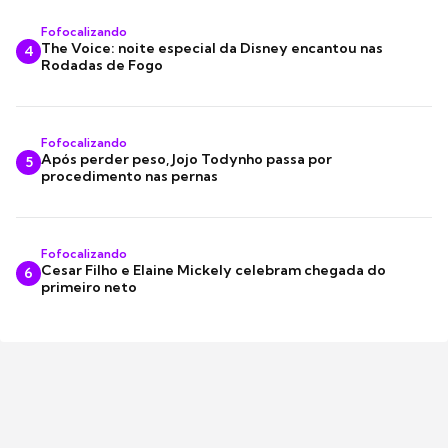
Fofocalizando
The Voice: noite especial da Disney encantou nas
4
Rodadas de Fogo
Fofocalizando
Após perder peso, Jojo Todynho passa por
5
procedimento nas pernas
Fofocalizando
Cesar Filho e Elaine Mickely celebram chegada do
6
primeiro neto