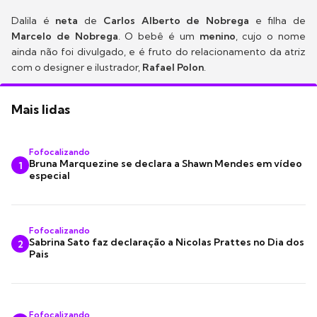
Dalila é
neta
de
Carlos Alberto de Nobrega
e filha de
Marcelo de Nobrega
. O bebê é um
menino
, cujo o nome
ainda não foi divulgado, e é fruto do relacionamento da atriz
com o designer e ilustrador,
Rafael Polon
.
Mais lidas
Fofocalizando
Bruna Marquezine se declara a Shawn Mendes em vídeo
1
especial
Fofocalizando
Sabrina Sato faz declaração a Nicolas Prattes no Dia dos
2
Pais
Fofocalizando