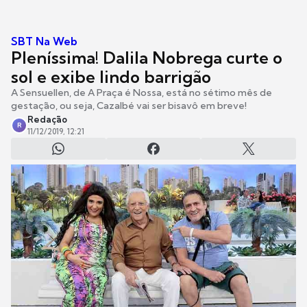
SBT Na Web
Pleníssima! Dalila Nobrega curte o
sol e exibe lindo barrigão
A Sensuellen, de A Praça é Nossa, está no sétimo mês de
gestação, ou seja, Cazalbé vai ser bisavô em breve!
Redação
R
11/12/2019, 12:21