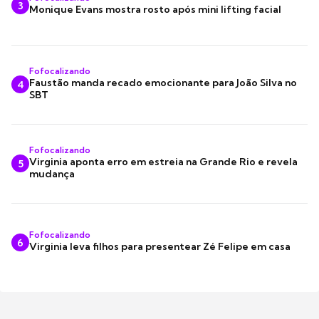
3
Monique Evans mostra rosto após mini lifting facial
Fofocalizando
Faustão manda recado emocionante para João Silva no
4
SBT
Fofocalizando
Virginia aponta erro em estreia na Grande Rio e revela
5
mudança
Fofocalizando
6
Virginia leva filhos para presentear Zé Felipe em casa