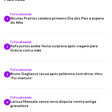
Fofocalizando
Nicolas Prattes celebra primeiro Dia dos Pais à espera
1
do filho
Fofocalizando
Rafa Justus exibe festa surpresa após viagem para
2
Grécia com a mãe
Fofocalizando
Bruno Gagliasso recua após polêmica com drive-thru:
3
"Fui imaturo"
Fofocalizando
Larissa Manoela vence nova disputa contra antiga
4
gravadora