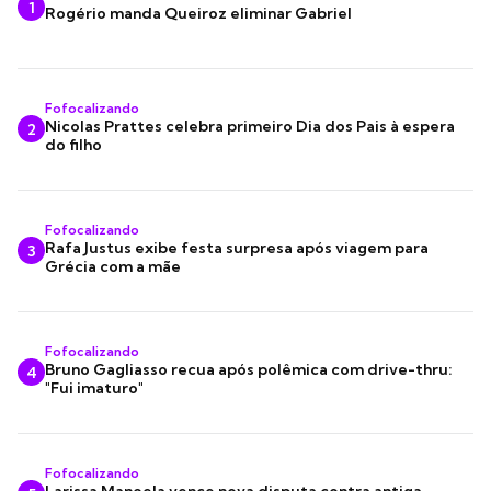
1
Rogério manda Queiroz eliminar Gabriel
Fofocalizando
Nicolas Prattes celebra primeiro Dia dos Pais à espera
2
do filho
Fofocalizando
Rafa Justus exibe festa surpresa após viagem para
3
Grécia com a mãe
Fofocalizando
Bruno Gagliasso recua após polêmica com drive-thru:
4
"Fui imaturo"
Fofocalizando
Larissa Manoela vence nova disputa contra antiga