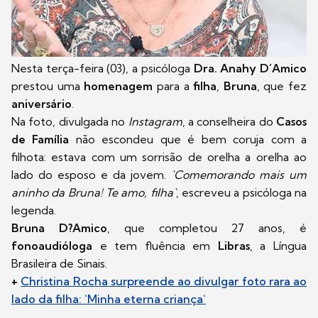
Nesta terça-feira (03), a psicóloga
Dra. Anahy D´Amico
prestou uma
homenagem
para a
filha
,
Bruna
, que fez
aniversário
.
Na foto, divulgada no
Instagram
, a conselheira do
Casos
de Família
não escondeu que é bem coruja com a
filhota: estava com um sorrisão de orelha a orelha ao
lado do esposo e da jovem.
`Comemorando mais um
aninho da Bruna! Te amo, filha`
, escreveu a psicóloga na
legenda.
Bruna D?Amico
, que completou 27 anos, é
fonoaudióloga
e tem fluência em
Libras
, a Língua
Brasileira de Sinais.
+
Christina Rocha surpreende ao divulgar foto rara ao
lado da filha: `Minha eterna criança`